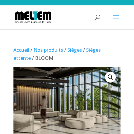
Accueil
/
Nos produits
/
Sièges
/
Sièges
attente
/ BLOOM