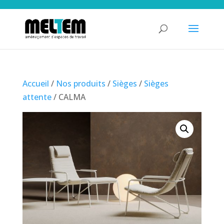
Accueil
/
Nos produits
/
Sièges
/
Sièges
attente
/ CALMA